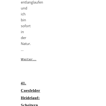
entlanglaufen
und
ich
bin
sofort
in
der
Natur.
…
Weiter...
41.
Coesfelder
Heidelauf:
Scheitern