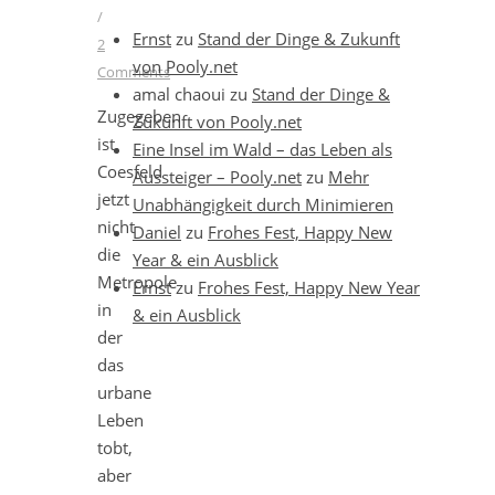
/
Ernst
zu
Stand der Dinge & Zukunft
2
von Pooly.net
Comments
amal chaoui
zu
Stand der Dinge &
Zugegeben
Zukunft von Pooly.net
ist
Eine Insel im Wald – das Leben als
Coesfeld
Aussteiger – Pooly.net
zu
Mehr
jetzt
Unabhängigkeit durch Minimieren
nicht
Daniel
zu
Frohes Fest, Happy New
die
Year & ein Ausblick
Metropole
Ernst
zu
Frohes Fest, Happy New Year
in
& ein Ausblick
der
das
urbane
Leben
tobt,
aber