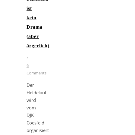
ist
kein
Drama
(aber
ärgerlich)
/
6
Comments
Der
Heidelauf
wird
vom
DJK
Coesfeld
organisiert