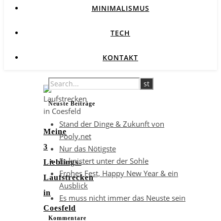
MINIMALISMUS
TECH
KONTAKT
Neuste Beiträge
Stand der Dinge & Zukunft von
Meine
Pooly.net
3
Nur das Nötigste
Es knistert unter der Sohle
Lieblings-
Frohes Fest, Happy New Year & ein
Laufstrecken
Ausblick
in
Es muss nicht immer das Neuste sein
Coesfeld
Kommentare