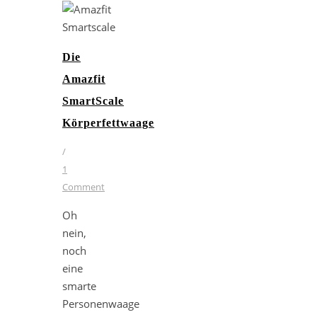
Die
Amazfit
SmartScale
Körperfettwaage
/
1
Comment
Oh
nein,
noch
eine
smarte
Personenwaage