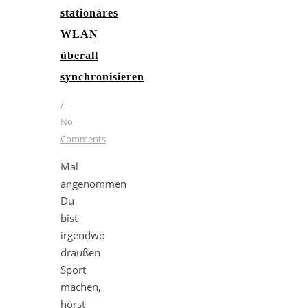
stationäres
WLAN
überall
synchronisieren
/
No
Comments
Mal
angenommen
Du
bist
irgendwo
draußen
Sport
machen,
hörst