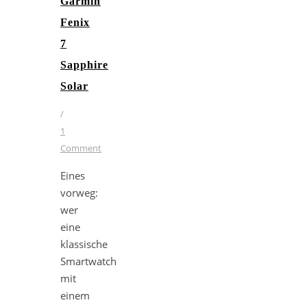
Garmin
Fenix
7
Sapphire
Solar
/
1
Comment
Eines
vorweg:
wer
eine
klassische
Smartwatch
mit
einem