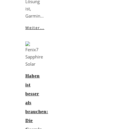
Lösung
ist,
Garmin…
Weiter...
Haben
ist
besser
als
brauchen:
Die