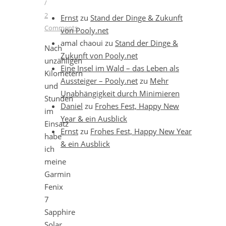
/
2
Ernst
zu
Stand der Dinge & Zukunft
Comments
von Pooly.net
amal chaoui
zu
Stand der Dinge &
Nach
Zukunft von Pooly.net
unzähligen
Eine Insel im Wald – das Leben als
Kilometern
Aussteiger – Pooly.net
zu
Mehr
und
Unabhängigkeit durch Minimieren
Stunden
Daniel
zu
Frohes Fest, Happy New
im
Year & ein Ausblick
Einsatz
Ernst
zu
Frohes Fest, Happy New Year
habe
& ein Ausblick
ich
meine
Garmin
Fenix
7
Sapphire
Solar