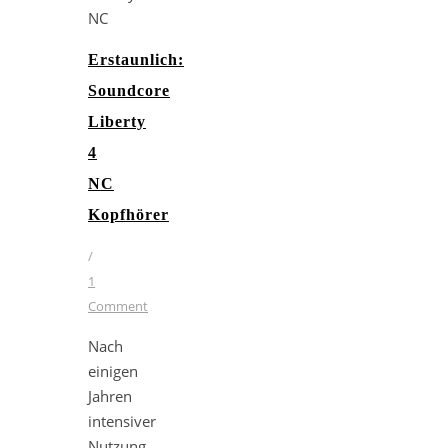
Erstaunlich:
Soundcore
Liberty
4
NC
Kopfhörer
/
1
Comment
Nach
einigen
Jahren
intensiver
Nutzung