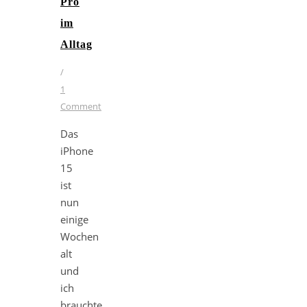
Pro
im
Alltag
/
1
Comment
Das
iPhone
15
ist
nun
einige
Wochen
alt
und
ich
brauchte