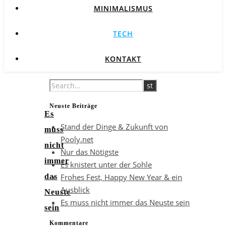
MINIMALISMUS
TECH
KONTAKT
Neuste Beiträge
Es
Stand der Dinge & Zukunft von
muss
Pooly.net
nicht
Nur das Nötigste
immer
Es knistert unter der Sohle
Frohes Fest, Happy New Year & ein
das
Ausblick
Neuste
Es muss nicht immer das Neuste sein
sein
Kommentare