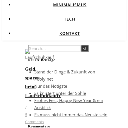
MINIMALISMUS
TECH
KONTAKT
Neuste Beiträge
Geld
Stand der Dinge & Zukunft von
sparen
Pooly.net
Nur das Nötigste
beim
Es knistert unter der Sohle
Laufschuhkauf?
Frohes Fest, Happy New Year & ein
Ausblick
/
Es muss nicht immer das Neuste sein
5
Comments
Kommentare