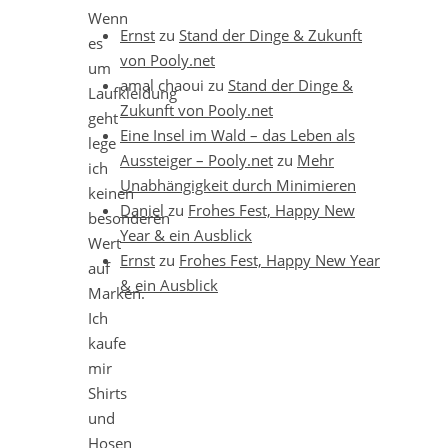
Wenn
Ernst
zu
Stand der Dinge & Zukunft
es
von Pooly.net
um
amal chaoui
zu
Stand der Dinge &
Laufkleidung
Zukunft von Pooly.net
geht
Eine Insel im Wald – das Leben als
lege
Aussteiger – Pooly.net
zu
Mehr
ich
Unabhängigkeit durch Minimieren
keinen
Daniel
zu
Frohes Fest, Happy New
besonderen
Year & ein Ausblick
Wert
Ernst
zu
Frohes Fest, Happy New Year
auf
& ein Ausblick
Marken.
Ich
kaufe
mir
Shirts
und
Hosen