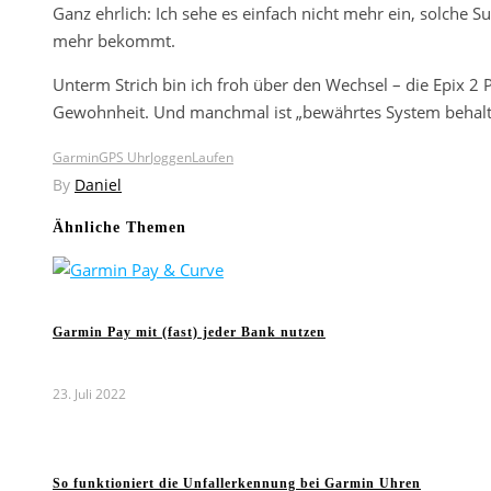
Ganz ehrlich: Ich sehe es einfach nicht mehr ein, solche
mehr bekommt.
Unterm Strich bin ich froh über den Wechsel – die Epix 2 
Gewohnheit. Und manchmal ist „bewährtes System behalte
Garmin
GPS Uhr
Joggen
Laufen
By
Daniel
Ähnliche Themen
Garmin Pay mit (fast) jeder Bank nutzen
23. Juli 2022
So funktioniert die Unfallerkennung bei Garmin Uhren