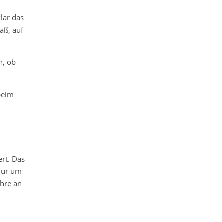
klar das
aß, auf
n, ob
 beim
ert. Das
 nur um
ahre an