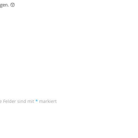
egen. 😙
e Felder sind mit
*
markiert