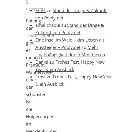
2
Comments
Ernst
zu
Stand der Dinge & Zukunft
von Pooly.net
Entlang
amal chaoui
zu
Stand der Dinge &
der
Zukunft von Pooly.net
Teutoschleifen
Eine Insel im Wald – das Leben als
gibt
Aussteiger – Pooly.net
zu
Mehr
es
Unabhängigkeit durch Minimieren
mehrere
Daniel
zu
Frohes Fest, Happy New
Premium-
Year & ein Ausblick
Wanderwege,
Ernst
zu
Frohes Fest, Happy New Year
einer
& ein Ausblick
der
schönsten
ist
die
Holperdorper
im
Mecklenburger