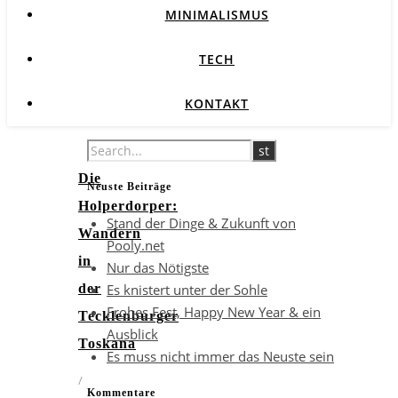
MINIMALISMUS
TECH
KONTAKT
Die
Neuste Beiträge
Holperdorper:
Stand der Dinge & Zukunft von
Wandern
Pooly.net
in
Nur das Nötigste
Es knistert unter der Sohle
der
Frohes Fest, Happy New Year & ein
Tecklenburger
Ausblick
Toskana
Es muss nicht immer das Neuste sein
/
Kommentare