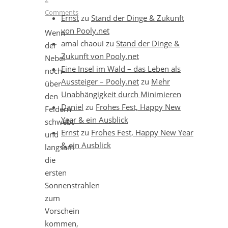
Comments
Ernst
zu
Stand der Dinge & Zukunft
von Pooly.net
Wenn
amal chaoui
zu
Stand der Dinge &
der
Zukunft von Pooly.net
Nebel
Eine Insel im Wald – das Leben als
noch
Aussteiger – Pooly.net
zu
Mehr
über
Unabhängigkeit durch Minimieren
den
Daniel
zu
Frohes Fest, Happy New
Feldern
Year & ein Ausblick
schwebt
Ernst
zu
Frohes Fest, Happy New Year
und
& ein Ausblick
langsam
die
ersten
Sonnenstrahlen
zum
Vorschein
kommen,