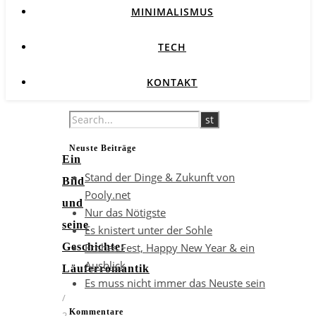
MINIMALISMUS
TECH
KONTAKT
Neuste Beiträge
Ein
Stand der Dinge & Zukunft von
Bild
Pooly.net
und
Nur das Nötigste
seine
Es knistert unter der Sohle
Frohes Fest, Happy New Year & ein
Geschichte:
Ausblick
Läuferromantik
Es muss nicht immer das Neuste sein
/
Kommentare
2