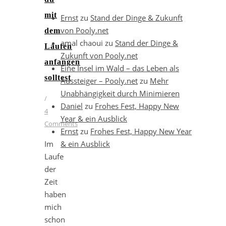
mit
Ernst
zu
Stand der Dinge & Zukunft
von Pooly.net
dem
amal chaoui
zu
Stand der Dinge &
Laufen
Zukunft von Pooly.net
anfangen
Eine Insel im Wald – das Leben als
solltest
Aussteiger – Pooly.net
zu
Mehr
Unabhängigkeit durch Minimieren
/
Daniel
zu
Frohes Fest, Happy New
4
Year & ein Ausblick
Comments
Ernst
zu
Frohes Fest, Happy New Year
Im
& ein Ausblick
Laufe
der
Zeit
haben
mich
schon