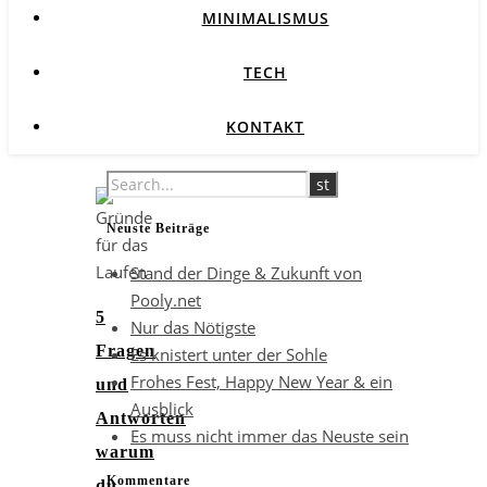
MINIMALISMUS
TECH
KONTAKT
Neuste Beiträge
Stand der Dinge & Zukunft von
Pooly.net
5
Nur das Nötigste
Fragen
Es knistert unter der Sohle
Frohes Fest, Happy New Year & ein
und
Ausblick
Antworten
Es muss nicht immer das Neuste sein
warum
Kommentare
du