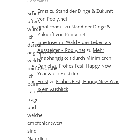
Comments
Ernst
zu
Stand der Dinge & Zukunft
Schon
von Pooly.net
öfters
amal chaoui
zu
Stand der Dinge &
wurde
Zukunft von Pooly.net
ich
Eine Insel im Wald – das Leben als
darauf
Aussteiger – Pooly.net
zu
Mehr
angesprochen
Unabhängigkeit durch Minimieren
welche
Daniel
zu
Frohes Fest, Happy New
Barfußschuhe
Year & ein Ausblick
ich
Ernst
zu
Frohes Fest, Happy New Year
beim
& ein Ausblick
Laufen
trage
und
welche
empfehlenswert
sind.
Natürlich