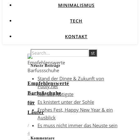
MINIMALISMUS
TECH
KONTAKT
Neuste Beiträge
Stand der Dinge & Zukunft von
Empfehlenswerte
Pooly.net
Barfußschuhe
Nur das Nötigste
Es knistert unter der Sohle
für
Frohes Fest, Happy New Year & ein
Läufer
Ausblick
Es muss nicht immer das Neuste sein
/
4
Kommentare