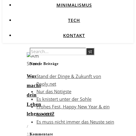
MINIMALISMUS
TECH
KONTAKT
Neuste Beiträge
Stand der Dinge & Zukunft von
Was
Pooly.net
macht
Nur das Nötigste
dein
Es knistert unter der Sohle
Leben
Frohes Fest, Happy New Year & ein
Ausblick
lebenswert?
Es muss nicht immer das Neuste sein
/
11
Kommentare