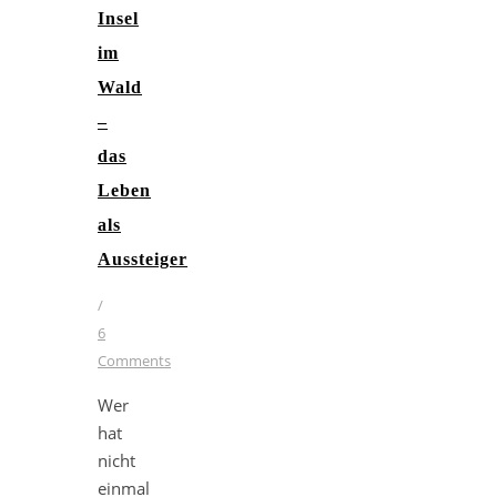
Insel
im
Wald
–
das
Leben
als
Aussteiger
/
6
Comments
Wer
hat
nicht
einmal