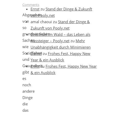
Comments
Ernst
zu
Stand der Dinge & Zukunft
Abgesehen
von Pooly.net
von
amal chaoui
zu
Stand der Dinge &
so
Zukunft von Pooly.net
grundsätzlichen
Eine Insel im Wald – das Leben als
Sachen
Aussteiger – Pooly.net
zu
Mehr
wie
Unabhängigkeit durch Minimieren
Sozialleben
Daniel
zu
Frohes Fest, Happy New
und
Year & ein Ausblick
Gesundheit,
Ernst
zu
Frohes Fest, Happy New Year
gibt
& ein Ausblick
es
noch
andere
Dinge
die
das