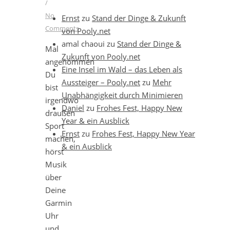
/
No
Ernst
zu
Stand der Dinge & Zukunft
Comments
von Pooly.net
amal chaoui
zu
Stand der Dinge &
Mal
Zukunft von Pooly.net
angenommen
Eine Insel im Wald – das Leben als
Du
Aussteiger – Pooly.net
zu
Mehr
bist
Unabhängigkeit durch Minimieren
irgendwo
Daniel
zu
Frohes Fest, Happy New
draußen
Year & ein Ausblick
Sport
Ernst
zu
Frohes Fest, Happy New Year
machen,
& ein Ausblick
hörst
Musik
über
Deine
Garmin
Uhr
und