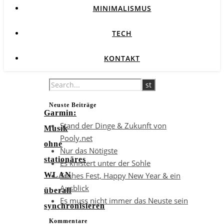
MINIMALISMUS
TECH
KONTAKT
Neuste Beiträge
Garmin:
Stand der Dinge & Zukunft von
Musik
Pooly.net
ohne
Nur das Nötigste
stationäres
Es knistert unter der Sohle
Frohes Fest, Happy New Year & ein
WLAN
Ausblick
überall
Es muss nicht immer das Neuste sein
synchronisieren
Kommentare