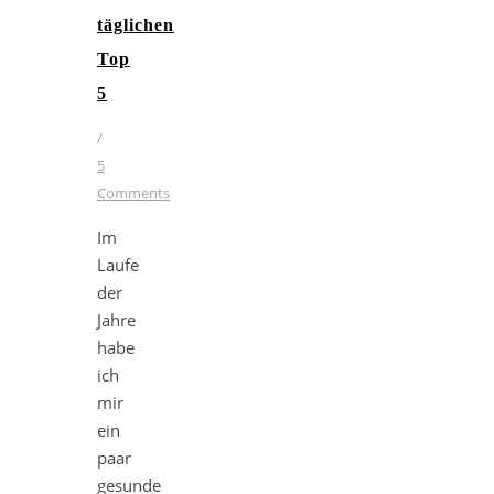
täglichen
Top
5
/
5
Comments
Im
Laufe
der
Jahre
habe
ich
mir
ein
paar
gesunde