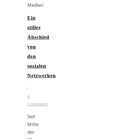
Ein
stiller
Abschied
von
den
sozialen
Netzwerken
/
4
Comments
Seit
Mitte
der