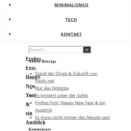
MINIMALISMUS
TECH
KONTAKT
Frohes
Neuste Beiträge
Fest,
Stand der Dinge & Zukunft von
Happy
Pooly.net
New
Nur das Nötigste
Es knistert unter der Sohle
Year
Frohes Fest, Happy New Year & ein
&
Ausblick
ein
Es muss nicht immer das Neuste sein
Ausblick
Kommentare