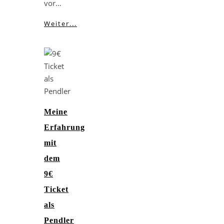
vor…
Weiter...
Meine
Erfahrung
mit
dem
9€
Ticket
als
Pendler