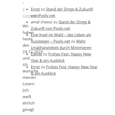
/
Ernst
zu
Stand der Dinge & Zukunft
2
von Pooly.net
Comments
amal chaoui
zu
Stand der Dinge &
Wir
Zukunft von Pooly.net
haben
Eine Insel im Wald – das Leben als
heute
Aussteiger – Pooly.net
zu
Mehr
den
Unabhängigkeit durch Minimieren
24.12.2025
Daniel
zu
Frohes Fest, Happy New
und
Year & ein Ausblick
ich
Ernst
zu
Frohes Fest, Happy New Year
wünsche
& ein Ausblick
meinen
Lesern
(ich
weiß
ehrlich
gesagt