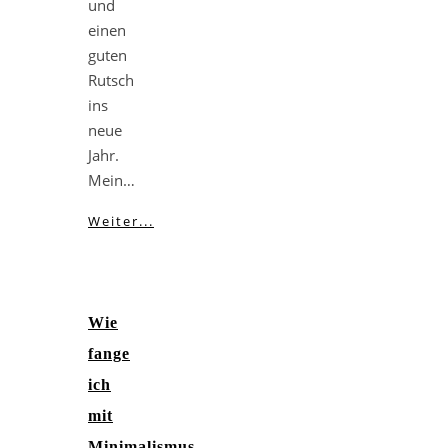
und
einen
guten
Rutsch
ins
neue
Jahr.
Mein…
Weiter...
Wie
fange
ich
mit
Minimalismus