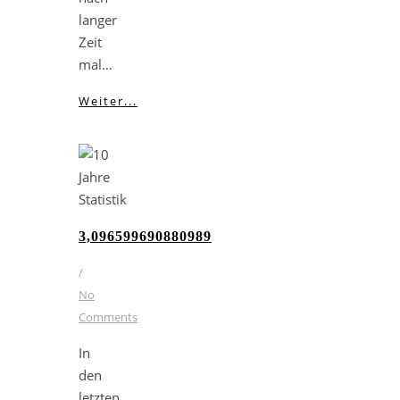
langer
Zeit
mal…
Weiter...
3,096599690880989
/
No
Comments
In
den
letzten