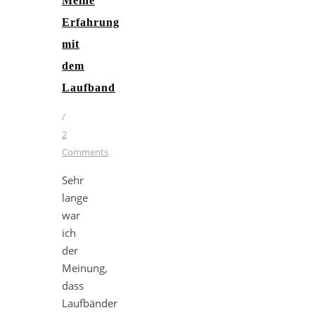
Meine
Erfahrung
mit
dem
Laufband
/
2
Comments
Sehr
lange
war
ich
der
Meinung,
dass
Laufbänder