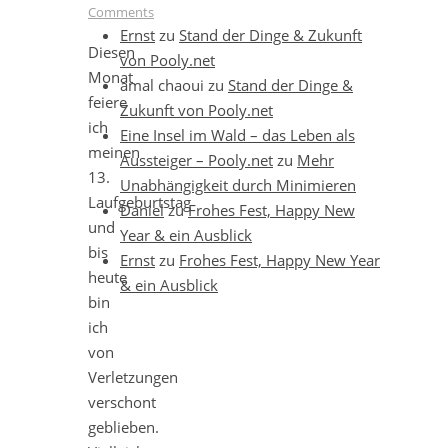
Comments
Ernst
zu
Stand der Dinge & Zukunft
Diesen
von Pooly.net
Monat
amal chaoui
zu
Stand der Dinge &
feiere
Zukunft von Pooly.net
ich
Eine Insel im Wald – das Leben als
meinen
Aussteiger – Pooly.net
zu
Mehr
13.
Unabhängigkeit durch Minimieren
Laufgeburtstag
Daniel
zu
Frohes Fest, Happy New
und
Year & ein Ausblick
bis
Ernst
zu
Frohes Fest, Happy New Year
heute
& ein Ausblick
bin
ich
von
Verletzungen
verschont
geblieben.