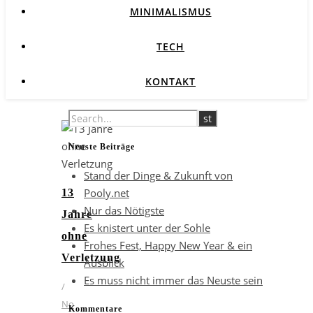
MINIMALISMUS
TECH
KONTAKT
Neuste Beiträge
Stand der Dinge & Zukunft von
Pooly.net
13
Nur das Nötigste
Jahre
Es knistert unter der Sohle
ohne
Frohes Fest, Happy New Year & ein
Verletzung
Ausblick
Es muss nicht immer das Neuste sein
/
No
Kommentare