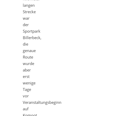
langen
Strecke
war
der
Sportpark
Billerbeck,
die
genaue
Route
wurde
aber
erst
wenige
Tage
vor
Veranstaltungsbeginn
auf
Komoot